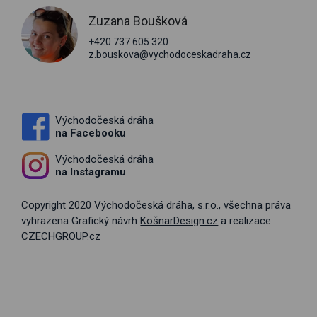
Zuzana Boušková
+420 737 605 320
z.bouskova@vychodoceskadraha.cz
Východočeská dráha
na Facebooku
Východočeská dráha
na Instagramu
Copyright 2020 Východočeská dráha, s.r.o., všechna práva
vyhrazena Grafický návrh
KošnarDesign.cz
a realizace
CZECHGROUP.cz