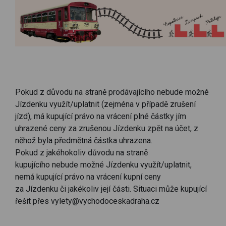
P
okud z důvodu na straně
prodávajícího
ne
bude možné
Jízdenku využít/uplatnit (zejména v případě zrušení
jízd), má kupující právo na
vrácení plné částky jím
uhrazené ceny za zrušenou
Jízdenku
zpět na účet, z
něhož byla předmětná částka uhrazena.
Pokud
z jakéhokoliv důvodu na straně
kupujícího
ne
bude možné Jízdenku využít/uplatnit
,
nemá
kupující
právo na vrácení
kupní
ceny
za
Jízdenku
či jakékoliv její části. Situaci může kupující
řešit přes vylety@vychodoceskadraha.cz