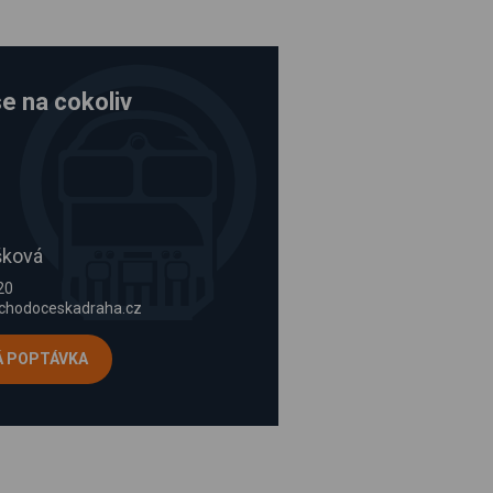
e na cokoliv
šková
20
chodoceskadraha.cz
Á POPTÁVKA