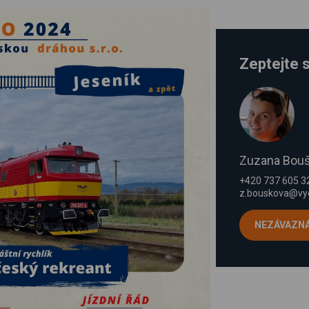
Zeptejte s
Zuzana Bou
+420 737 605 3
z.bouskova@vy
NEZÁVAZN